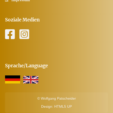
Soziale Medien
Sprache/Language
©
Wolfgang Patscheider
Design:
HTML5 UP