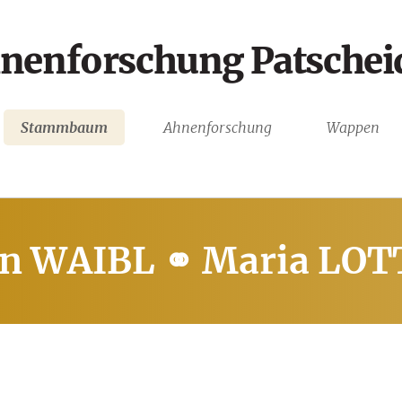
nenforschung Patschei
Stammbaum
Ahnenforschung
Wappen
n WAIBL ⚭ Maria LO