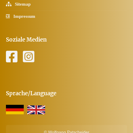
Sitemap
Impressum
Soziale Medien
Sprache/Language
©
Wolfgang Patscheider