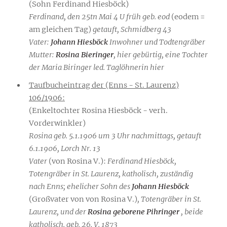
(Sohn Ferdinand Hiesböck)
Ferdinand, den 25tn Mai 4 U früh geb. eod
(eodem =
am gleichen Tag)
getauft, Schmidberg 43
Vater:
Johann Hiesböck
Inwohner und Todtengräber
Mutter:
Rosina Bieringer
, hier gebürtig, eine Tochter
der Maria Biringer led. Taglöhnerin hier
Taufbucheintrag der (Enns - St. Laurenz)
106/1906:
(Enkeltochter Rosina Hiesböck - verh.
Vorderwinkler)
Rosina geb. 5.1.1906 um 3 Uhr nachmittags, getauft
6.1.1906, Lorch Nr. 13
Vater
(von Rosina V.):
Ferdinand Hiesböck,
Totengräber in St. Laurenz, katholisch, zuständig
nach Enns; ehelicher Sohn des
Johann Hiesböck
(Großvater von von Rosina V.)
, Totengräber in St.
Laurenz, und der
Rosina geborene Pihringer
, beide
katholisch. geb. 26. V. 1873